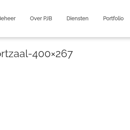
Beheer
Over PJB
Diensten
Portfolio
rtzaal-400×267