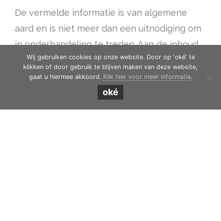
De vermelde informatie is van algemene
aard en is niet meer dan een uitnodiging om
in onderhandeling te treden. Aan de inhoud
Wij gebruiken cookies op onze website. Door op 'oké' te
van deze informatie kunnen geen rechten
klikken of door gebruik te blijven maken van deze website,
worden ontleend.
gaat u hiermee akkoord.
Klik hier voor meer informatie
.
oké
Foto’s van het pand